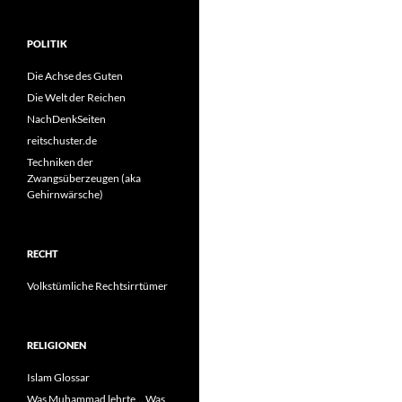
POLITIK
Die Achse des Guten
Die Welt der Reichen
NachDenkSeiten
reitschuster.de
Techniken der
Zwangsüberzeugen (aka
Gehirnwärsche)
RECHT
Volkstümliche Rechtsirrtümer
RELIGIONEN
Islam Glossar
Was Muhammad lehrte… Was