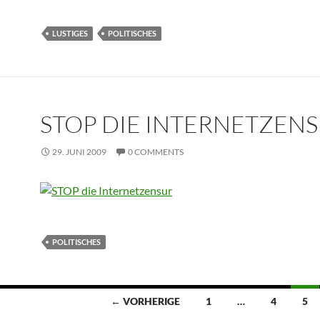
LUSTIGES
POLITISCHES
STOP DIE INTERNETZEN
29. JUNI 2009
0 COMMENTS
POLITISCHES
← VORHERIGE
1
…
4
5