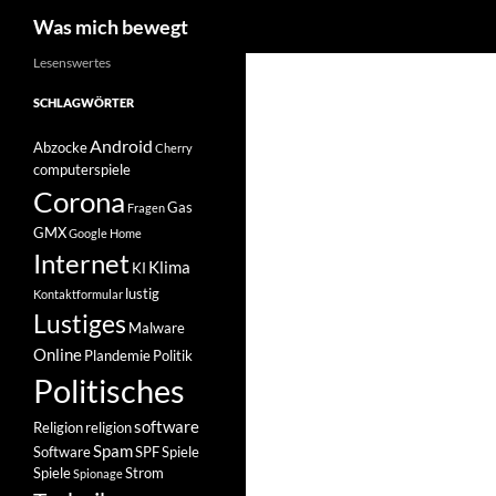
Suchen
Was mich bewegt
Zum
Lesenswertes
Inhalt
SCHLAGWÖRTER
springen
Android
Abzocke
Cherry
computerspiele
Corona
Gas
Fragen
GMX
Google Home
Internet
Klima
KI
lustig
Kontaktformular
Lustiges
Malware
Online
Plandemie
Politik
Politisches
software
Religion
religion
Spam
Software
SPF
Spiele
Spiele
Strom
Spionage