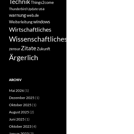
Technik
Things2come
usa
Thunderbird
Update
warnung
web.de
windows
Weiterleitung
Wirtschaftliches
Wissenschaftliches
Zitate
zensur
Zukunft
Ärgerlich
ARCHIV
Mai 2026
(1)
Dezember 2025
(1)
Oktober 2025
(1)
August 2025
(2)
Juni 2025
(1)
Oktober 2023
(4)
Januar 2023
(3)