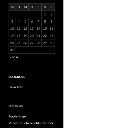
M
D
M
D
F
S
S
1
2
3
4
5
6
7
8
9
10
11
12
13
14
15
16
17
18
19
20
21
22
23
24
25
26
27
28
29
30
31
« Mai
BLOGROLL
Hoax Info
LUSTIGES
Applejünger
Volkstümliche Rechtsirrtümer