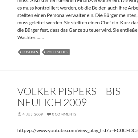
muss. Also stellten sie einen Finanzverwalter ein. Die Bür
es muss kontrolliert werden, ob die Beiden auch ihre Arbei
stellten einen Personalverwalter ein. Die Bürger meinten
muss geleitet werden. Sie stellten einen Chef ein. Kurz dar
die Bürger fest, dass das Ganze zu teuer wird. Sie entließ
Wächter…….
LUSTIGES
POLITISCHES
VOLKER PISPERS – BIS
NEULICH 2009
4. JULI 2009
0 COMMENTS
httpvp://www.youtube.com/view_play_list?p=EC0CED