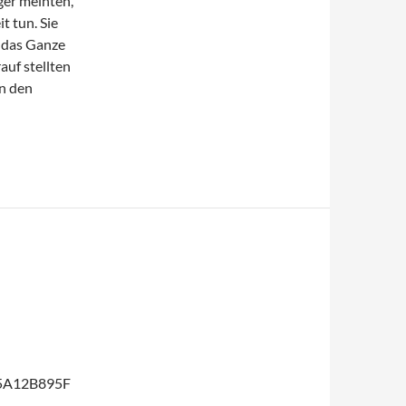
ger meinten,
t tun. Sie
, das Ganze
auf stellten
en den
C5A12B895F