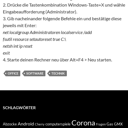
2. Drücke die Tastenkombination Windows-Taste+X und wähle
Eingabeaufforderung (Administrator).
3. Gib nacheinander folgende Befehle ein und bestätige diese
jeweils mit Enter:
net localgroup Administratoren localservice /add
fsutil resource setautoreset true C:\
netsh int ip reset
exit
4. Starte deinen Rechner neu über Alt+F4 > Neu starten.
OFFICE
SOFTWARE
TECHNIK
SCHLAGWÖRTER
Corona
Android
Abzocke
computerspiele
Gas
GMX
Cherry
Fragen