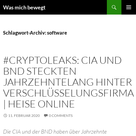
Zum
Suchen
Was mich bewegt
Inhalt
PRIMÄR
springen
MENÜ
Schlagwort-Archiv: software
#CRYPTOLEAKS: CIA UND
BND STECKTEN
JAHRZEHNTELANG HINTER
VERSCHLÜSSELUNGSFIRMA
| HEISE ONLINE
11. FEBRUAR 2020
0 COMMENTS
Die CIA und der BND haben über Jahrzehnte