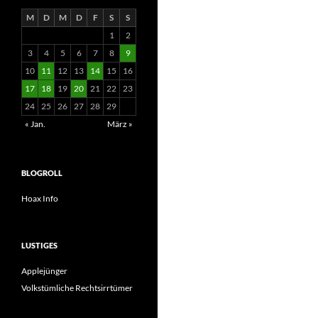
M
D
M
D
F
S
S
1
2
3
4
5
6
7
8
9
10
11
12
13
14
15
16
17
18
19
20
21
22
23
24
25
26
27
28
29
« Jan.
März »
BLOGROLL
Hoax Info
LUSTIGES
Applejünger
Volkstümliche Rechtsirrtümer