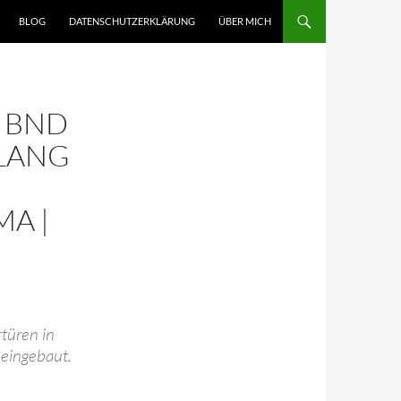
BLOG
DATENSCHUTZERKLÄRUNG
ÜBER MICH
D BND
LANG
A |
türen in
 eingebaut.