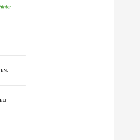
hinter
TEN.
WELT