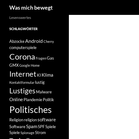
Suchen
Was mich bewegt
Zum
Lesenswertes
Inhalt
SCHLAGWÖRTER
springen
Android
Abzocke
Cherry
computerspiele
Corona
Gas
Fragen
GMX
Google Home
Internet
Klima
KI
lustig
Kontaktformular
Lustiges
Malware
Online
Plandemie
Politik
Politisches
software
Religion
religion
Spam
Software
SPF
Spiele
Spiele
Strom
Spionage