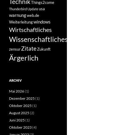
Technik
Things2come
usa
Thunderbird
Update
warnung
web.de
windows
Weiterleitung
Wirtschaftliches
Wissenschaftliches
Zitate
zensur
Zukunft
Ärgerlich
ARCHIV
Mai 2026
(1)
Dezember 2025
(1)
Oktober 2025
(1)
August 2025
(2)
Juni 2025
(1)
Oktober 2023
(4)
Januar 2023
(3)