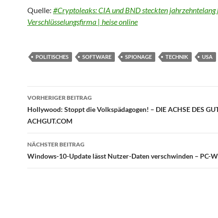
Quelle:
#Cryptoleaks: CIA und BND steckten jahrzehntelang 
Verschlüsselungsfirma | heise online
POLITISCHES
SOFTWARE
SPIONAGE
TECHNIK
USA
Beitragsnavigation
VORHERIGER BEITRAG
Hollywood: Stoppt die Volkspädagogen! – DIE ACHSE DES GU
ACHGUT.COM
NÄCHSTER BEITRAG
Windows-10-Update lässt Nutzer-Daten verschwinden – PC-