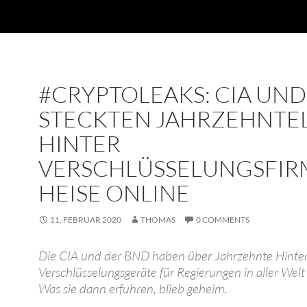
#CRYPTOLEAKS: CIA UN
STECKTEN JAHRZEHNTE
HINTER
VERSCHLÜSSELUNGSFIRM
HEISE ONLINE
11. FEBRUAR 2020
THOMAS
0 COMMENTS
Die CIA und der BND haben über Jahrzehnte Hinter
Verschlüsselungsgeräte für Regierungen in aller Welt
Was sie dann erfuhren, blieb geheim.