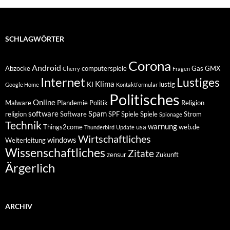
SCHLAGWÖRTER
Corona
Android
Abzocke
computerspiele
Gas
GMX
Cherry
Fragen
Internet
Lustiges
Klima
KI
lustig
Google Home
Kontaktformular
Politisches
Online
Malware
Plandemie
Politik
Religion
software
Spam
religion
Software
SPF
Spiele
Spiele
Strom
Spionage
Technik
warnung
Things2come
usa
web.de
Thunderbird
Update
Wirtschaftliches
windows
Weiterleitung
Wissenschaftliches
Zitate
zensur
Zukunft
Ärgerlich
ARCHIV