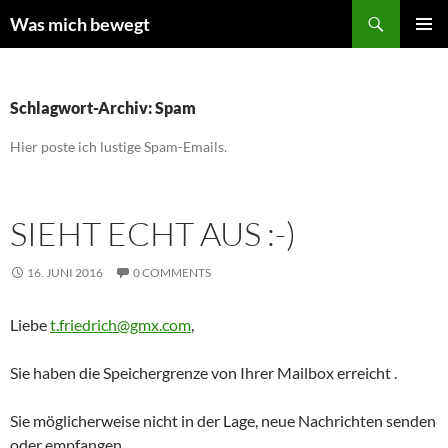
Zum
Suchen
Was mich bewegt
Inhalt
PRIMÄR
springen
MENÜ
Schlagwort-Archiv: Spam
Hier poste ich lustige Spam-Emails.
SIEHT ECHT AUS :-)
16. JUNI 2016
0 COMMENTS
Liebe
t.friedrich@gmx.com
,
Sie haben die Speichergrenze von Ihrer Mailbox erreicht .
Sie möglicherweise nicht in der Lage, neue Nachrichten senden
oder empfangen