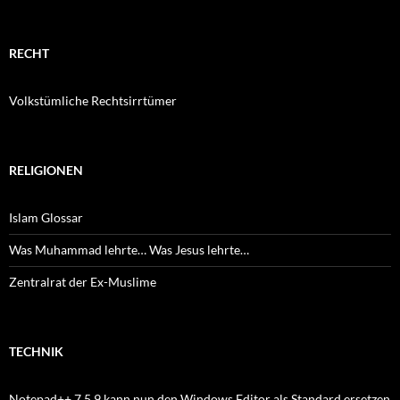
RECHT
Volkstümliche Rechtsirrtümer
RELIGIONEN
Islam Glossar
Was Muhammad lehrte… Was Jesus lehrte…
Zentralrat der Ex-Muslime
TECHNIK
Notepad++ 7.5.9 kann nun den Windows Editor als Standard ersetzen