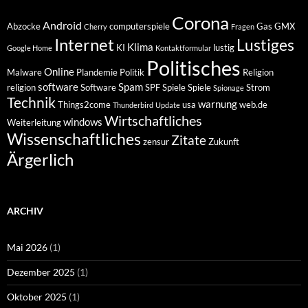
Corona
Android
Abzocke
computerspiele
Gas
GMX
Cherry
Fragen
Internet
Lustiges
Klima
KI
lustig
Google Home
Kontaktformular
Politisches
Online
Malware
Plandemie
Politik
Religion
software
Spam
religion
Software
SPF
Spiele
Spiele
Strom
Spionage
Technik
warnung
Things2come
usa
web.de
Thunderbird
Update
Wirtschaftliches
windows
Weiterleitung
Wissenschaftliches
Zitate
zensur
Zukunft
Ärgerlich
ARCHIV
Mai 2026
(1)
Dezember 2025
(1)
Oktober 2025
(1)