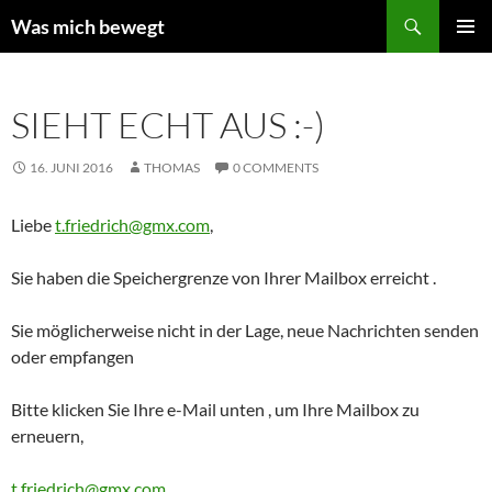
Zum
Suchen
Was mich bewegt
Inhalt
PRIMÄR
springen
MENÜ
SIEHT ECHT AUS :-)
16. JUNI 2016
THOMAS
0 COMMENTS
Liebe
t.friedrich@gmx.com
,
Sie haben die Speichergrenze von Ihrer Mailbox erreicht .
Sie möglicherweise nicht in der Lage, neue Nachrichten senden
oder empfangen
Bitte klicken Sie Ihre e-Mail unten , um Ihre Mailbox zu
erneuern,
t.friedrich@gmx.com