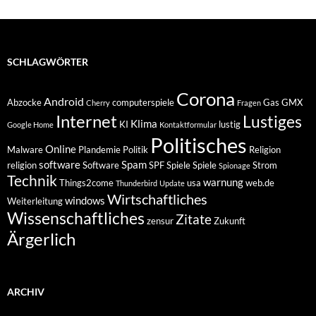
SCHLAGWÖRTER
Corona
Android
Abzocke
computerspiele
Gas
GMX
Cherry
Fragen
Internet
Lustiges
Klima
KI
lustig
Google Home
Kontaktformular
Politisches
Online
Malware
Plandemie
Politik
Religion
software
Spam
religion
Software
SPF
Spiele
Spiele
Strom
Spionage
Technik
warnung
Things2come
usa
web.de
Thunderbird
Update
Wirtschaftliches
windows
Weiterleitung
Wissenschaftliches
Zitate
zensur
Zukunft
Ärgerlich
ARCHIV