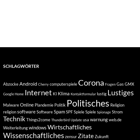
SCHLAGWÖRTER
Corona
Android
Abzocke
computerspiele
Gas
GMX
Cherry
Fragen
Internet
Lustiges
Klima
KI
lustig
Google Home
Kontaktformular
Politisches
Online
Malware
Plandemie
Politik
Religion
software
Spam
religion
Software
SPF
Spiele
Spiele
Strom
Spionage
Technik
warnung
Things2come
usa
web.de
Thunderbird
Update
Wirtschaftliches
windows
Weiterleitung
Wissenschaftliches
Zitate
zensur
Zukunft