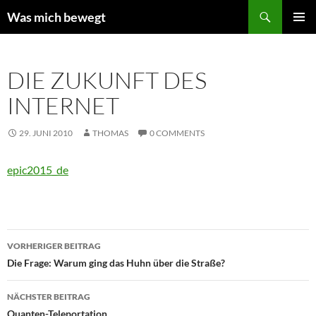
Zum
Suchen
Was mich bewegt
Inhalt
PRIMÄR
springen
MENÜ
DIE ZUKUNFT DES
INTERNET
29. JUNI 2010
THOMAS
0 COMMENTS
epic2015_de
Beitragsnavigation
VORHERIGER BEITRAG
Die Frage: Warum ging das Huhn über die Straße?
NÄCHSTER BEITRAG
Quanten-Teleportation