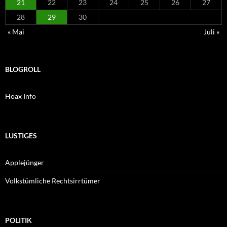
21
22
23
24
25
26
27
28
29
30
« Mai
Juli »
BLOGROLL
Hoax Info
LUSTIGES
Applejünger
Volkstümliche Rechtsirrtümer
POLITIK