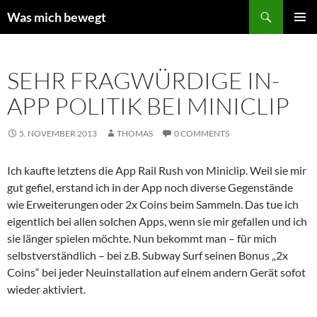
Zum
Suchen
Was mich bewegt
Inhalt
PRIMÄR
springen
MENÜ
SEHR FRAGWÜRDIGE IN-
APP POLITIK BEI MINICLIP
5. NOVEMBER 2013
THOMAS
0 COMMENTS
Ich kaufte letztens die App Rail Rush von Miniclip. Weil sie mir
gut gefiel, erstand ich in der App noch diverse Gegenstände
wie Erweiterungen oder 2x Coins beim Sammeln. Das tue ich
eigentlich bei allen solchen Apps, wenn sie mir gefallen und ich
sie länger spielen möchte. Nun bekommt man – für mich
selbstverständlich – bei z.B. Subway Surf seinen Bonus „2x
Coins“ bei jeder Neuinstallation auf einem andern Gerät sofot
wieder aktiviert.