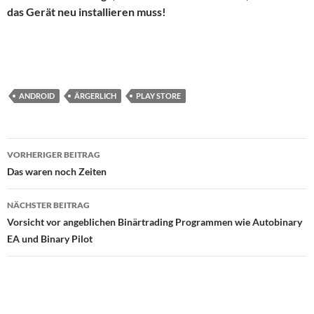
das Gerät neu installieren muss!
ANDROID
ÄRGERLICH
PLAY STORE
Beitragsnavigation
VORHERIGER BEITRAG
Das waren noch Zeiten
NÄCHSTER BEITRAG
Vorsicht vor angeblichen Binärtrading Programmen wie Autobinary
EA und Binary Pilot