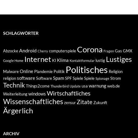
SCHLAGWÖRTER
Corona
Android
Abzocke
computerspiele
Gas
GMX
Cherry
Fragen
Internet
Lustiges
Klima
KI
lustig
Google Home
Kontaktformular
Politisches
Online
Malware
Plandemie
Politik
Religion
software
Spam
religion
Software
SPF
Spiele
Spiele
Strom
Spionage
Technik
warnung
Things2come
usa
web.de
Thunderbird
Update
Wirtschaftliches
windows
Weiterleitung
Wissenschaftliches
Zitate
zensur
Zukunft
Ärgerlich
ARCHIV