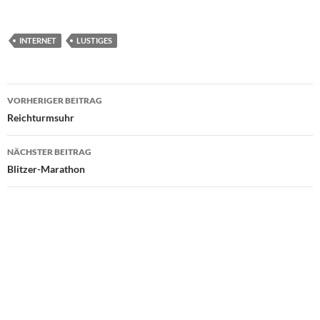
INTERNET
LUSTIGES
Beitragsnavigation
VORHERIGER BEITRAG
Reichturmsuhr
NÄCHSTER BEITRAG
Blitzer-Marathon