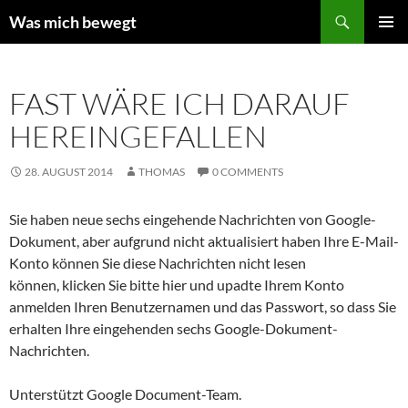
Zum
Suchen
Was mich bewegt
Inhalt
PRIMÄR
springen
MENÜ
FAST WÄRE ICH DARAUF
HEREINGEFALLEN
28. AUGUST 2014
THOMAS
0 COMMENTS
Sie haben neue sechs eingehende Nachrichten von Google-
Dokument, aber aufgrund nicht aktualisiert haben Ihre E-Mail-
Konto können Sie diese Nachrichten nicht lesen
können, klicken Sie bitte hier und upadte Ihrem Konto
anmelden Ihren Benutzernamen und das Passwort, so dass Sie
erhalten Ihre eingehenden sechs Google-Dokument-
Nachrichten.
Unterstützt Google Document-Team.