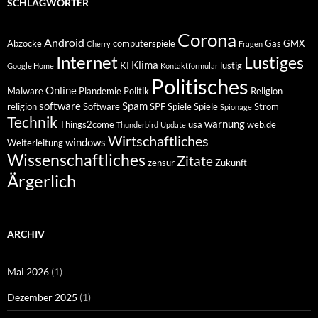
SCHLAGWÖRTER
Corona
Android
Abzocke
computerspiele
Gas
GMX
Cherry
Fragen
Internet
Lustiges
Klima
KI
lustig
Google Home
Kontaktformular
Politisches
Online
Malware
Plandemie
Politik
Religion
software
Spam
religion
Software
SPF
Spiele
Spiele
Strom
Spionage
Technik
warnung
Things2come
usa
web.de
Thunderbird
Update
Wirtschaftliches
windows
Weiterleitung
Wissenschaftliches
Zitate
zensur
Zukunft
Ärgerlich
ARCHIV
Mai 2026
(1)
Dezember 2025
(1)