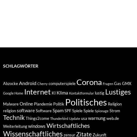
SCHLAGWÖRTER
Corona
Android
Abzocke
computerspiele
Gas
GMX
Cherry
Fragen
Internet
Lustiges
Klima
KI
lustig
Google Home
Kontaktformular
Politisches
Online
Malware
Plandemie
Politik
Religion
software
Spam
religion
Software
SPF
Spiele
Spiele
Strom
Spionage
Technik
warnung
Things2come
usa
web.de
Thunderbird
Update
Wirtschaftliches
windows
Weiterleitung
Wissenschaftliches
Zitate
zensur
Zukunft