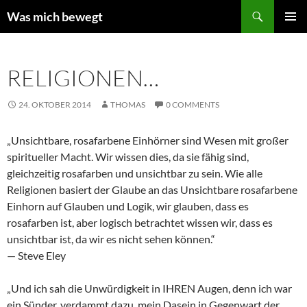
Zum
Suchen
Was mich bewegt
Inhalt
PRIMÄR
springen
MENÜ
RELIGIONEN…
24. OKTOBER 2014
THOMAS
0 COMMENTS
„Unsichtbare, rosafarbene Einhörner sind Wesen mit großer
spiritueller Macht. Wir wissen dies, da sie fähig sind,
gleichzeitig rosafarben und unsichtbar zu sein. Wie alle
Religionen basiert der Glaube an das Unsichtbare rosafarbene
Einhorn auf Glauben und Logik, wir glauben, dass es
rosafarben ist, aber logisch betrachtet wissen wir, dass es
unsichtbar ist, da wir es nicht sehen können.“
— Steve Eley
„Und ich sah die Unwürdigkeit in IHREN Augen, denn ich war
ein Sünder, verdammt dazu, mein Dasein in Gegenwart der