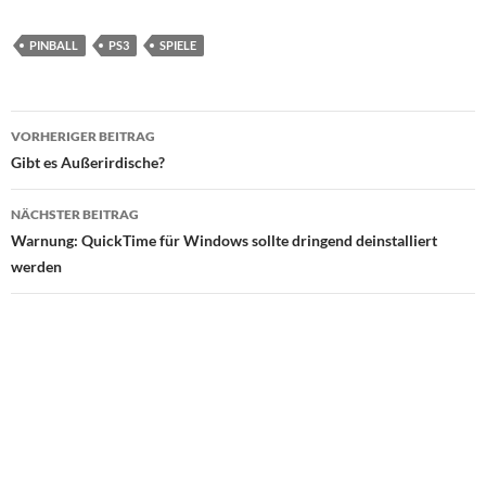
PINBALL
PS3
SPIELE
Beitragsnavigation
VORHERIGER BEITRAG
Gibt es Außerirdische?
NÄCHSTER BEITRAG
Warnung: QuickTime für Windows sollte dringend deinstalliert
werden