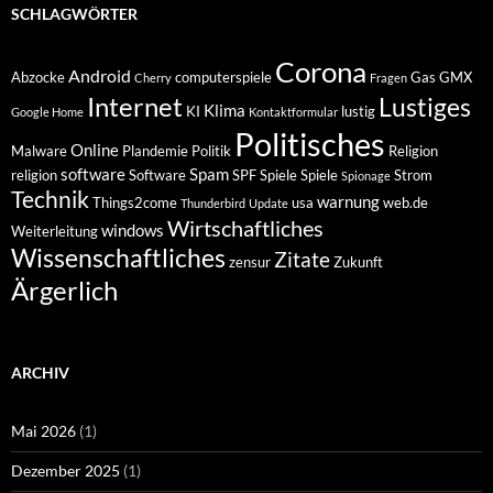
SCHLAGWÖRTER
Corona
Android
Abzocke
computerspiele
Gas
GMX
Cherry
Fragen
Internet
Lustiges
Klima
KI
lustig
Google Home
Kontaktformular
Politisches
Online
Malware
Plandemie
Politik
Religion
software
Spam
religion
Software
SPF
Spiele
Spiele
Strom
Spionage
Technik
warnung
Things2come
usa
web.de
Thunderbird
Update
Wirtschaftliches
windows
Weiterleitung
Wissenschaftliches
Zitate
zensur
Zukunft
Ärgerlich
ARCHIV
Mai 2026
(1)
Dezember 2025
(1)