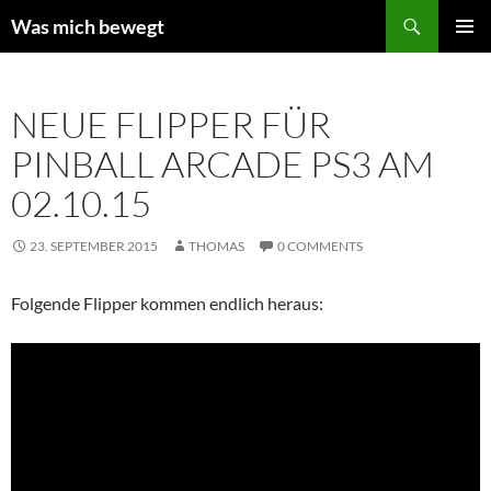
Zum
Suchen
Was mich bewegt
Inhalt
PRIMÄR
springen
MENÜ
NEUE FLIPPER FÜR
PINBALL ARCADE PS3 AM
02.10.15
23. SEPTEMBER 2015
THOMAS
0 COMMENTS
Folgende Flipper kommen endlich heraus: