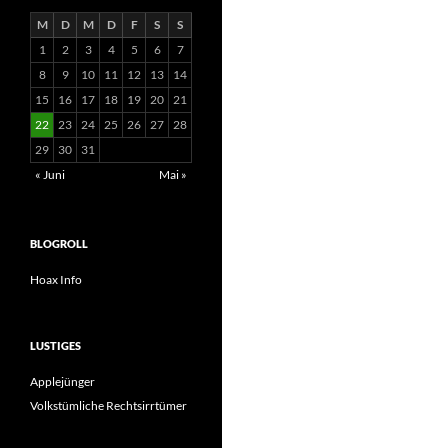
M
D
M
D
F
S
S
1
2
3
4
5
6
7
8
9
10
11
12
13
14
15
16
17
18
19
20
21
22
23
24
25
26
27
28
29
30
31
« Juni
Mai »
BLOGROLL
Hoax Info
LUSTIGES
Applejünger
Volkstümliche Rechtsirrtümer