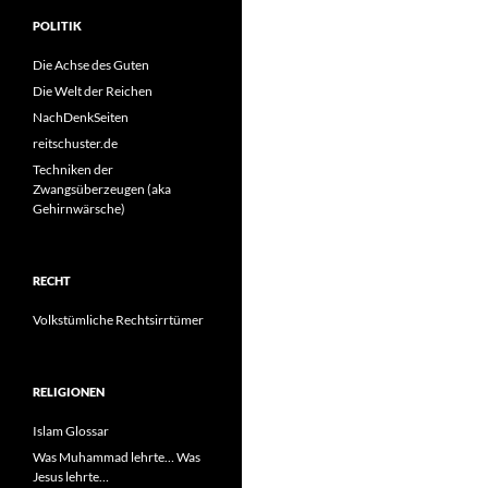
POLITIK
Die Achse des Guten
Die Welt der Reichen
NachDenkSeiten
reitschuster.de
Techniken der
Zwangsüberzeugen (aka
Gehirnwärsche)
RECHT
Volkstümliche Rechtsirrtümer
RELIGIONEN
Islam Glossar
Was Muhammad lehrte… Was
Jesus lehrte…