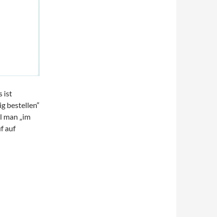
 ist
ig bestellen“
ll man „im
f auf