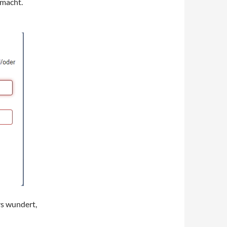
emacht.
rs wundert,