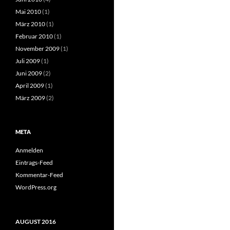
Mai 2010
(1)
März 2010
(1)
Februar 2010
(1)
November 2009
(1)
Juli 2009
(1)
Juni 2009
(2)
April 2009
(1)
März 2009
(2)
META
Anmelden
Eintrags-Feed
Kommentar-Feed
WordPress.org
AUGUST 2016