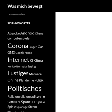
Suchen
Was mich bewegt
Zum
Lesenswertes
Inhalt
SCHLAGWÖRTER
springen
Android
Abzocke
Cherry
computerspiele
Corona
Gas
Fragen
GMX
Google Home
Internet
Klima
KI
lustig
Kontaktformular
Lustiges
Malware
Online
Plandemie
Politik
Politisches
software
Religion
religion
Spam
Software
SPF
Spiele
Spiele
Strom
Spionage