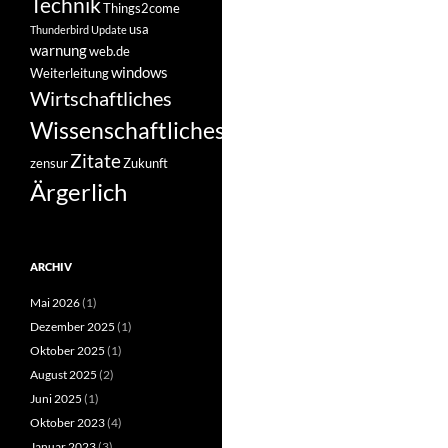
Technik
Things2come
usa
Thunderbird
Update
warnung
web.de
windows
Weiterleitung
Wirtschaftliches
Wissenschaftliches
Zitate
zensur
Zukunft
Ärgerlich
ARCHIV
Mai 2026
(1)
Dezember 2025
(1)
Oktober 2025
(1)
August 2025
(2)
Juni 2025
(1)
Oktober 2023
(4)
Januar 2023
(3)