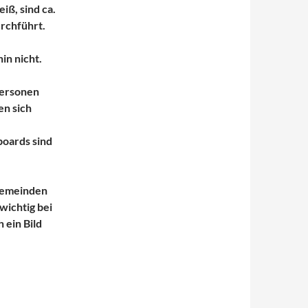
iß, sind ca.
urchführt.
in nicht.
Personen
n sich
boards sind
 Gemeinden
wichtig bei
 ein Bild