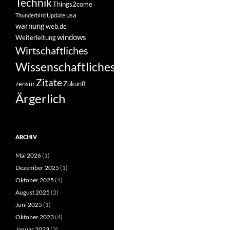
Technik
Things2come
usa
Thunderbird
Update
warnung
web.de
windows
Weiterleitung
Wirtschaftliches
Wissenschaftliches
Zitate
zensur
Zukunft
Ärgerlich
ARCHIV
Mai 2026
(1)
Dezember 2025
(1)
Oktober 2025
(1)
August 2025
(2)
Juni 2025
(1)
Oktober 2023
(4)
Januar 2023
(3)