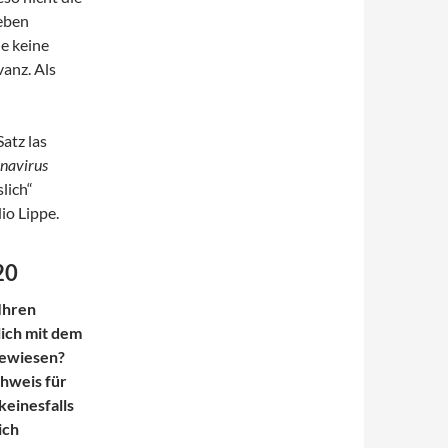
geben
ie keine
anz. Als
atz las
onavirus
slich“
io Lippe.
20
Ihren
lich mit dem
hgewiesen?
chweis für
keinesfalls
ich