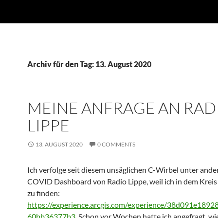
Archiv für den Tag: 13. August 2020
MEINE ANFRAGE AN RAD
LIPPE
13. AUGUST 2020
0 COMMENTS
Ich verfolge seit diesem unsäglichen C-Wirbel unter and
COVID Dashboard von Radio Lippe, weil ich in dem Kreis l
zu finden:
https://experience.arcgis.com/experience/38d091e189
60bb36377b3
. Schon vor Wochen hatte ich angefragt, wi