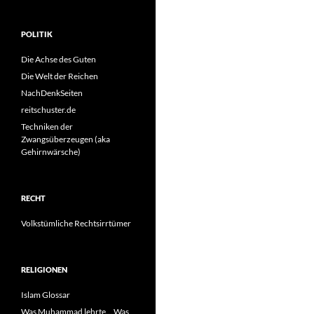
POLITIK
Die Achse des Guten
Die Welt der Reichen
NachDenkSeiten
reitschuster.de
Techniken der
Zwangsüberzeugen (aka
Gehirnwärsche)
RECHT
Volkstümliche Rechtsirrtümer
RELIGIONEN
Islam Glossar
Was Muhammad lehrte… Was