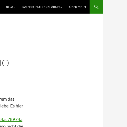
BLOG
DATENSCHUTZERKLÄRUNG
ÜBER MICH
IO
erem das
ebe. Es hier
284ac78974a
eso nicht die