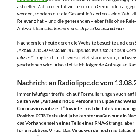
aktuellen Zahlen der Infizierten in den Gemeinden ange
werden, sondern nur die Gesamt infizierten – eine Zahl, d
Relevanz hat – und die genesenden – ebenfalls ohne Relev
Antwort kam,
das könne man sich ja selbst ausrechnen.
Nachdem ich heute deren die Website besuchte und den S
„Aktuell sind 50 Personen in Lippe nachweislich mit dem Cor
infiziert“
, fragte ich mich, wieso jetzt ständig von „nachwei
geschrieben wird. Also stellte ich folgende Anfrage an Rad
Nachricht an Radiolippe.de vom 13.08.
Immer häufiger treffe ich auf Formulierungen auch auf 
Seiten wie „Aktuell sind 50 Personen in Lippe nachweis
Coronavirus infiziert.“ Inwiefern ist die Infektion nac
Positive PCR-Tests sind ja bekanntermaßen nur ein Na
das Vorhandensein eines Teils eines RNA-Strangs, aber 
für ein aktives Virus. Das Virus wurde noch nie tatsächl