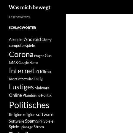
Suchen
Was mich bewegt
Zum
Lesenswertes
Inhalt
SCHLAGWÖRTER
springen
Android
Abzocke
Cherry
computerspiele
Corona
Gas
Fragen
GMX
Google Home
Internet
Klima
KI
lustig
Kontaktformular
Lustiges
Malware
Online
Plandemie
Politik
Politisches
software
Religion
religion
Spam
Software
SPF
Spiele
Spiele
Strom
Spionage