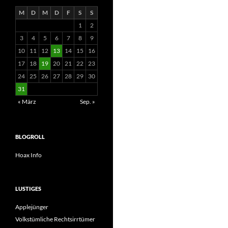
M
D
M
D
F
S
S
1
2
3
4
5
6
7
8
9
10
11
12
13
14
15
16
17
18
19
20
21
22
23
24
25
26
27
28
29
30
31
« März
Sep. »
BLOGROLL
Hoax Info
LUSTIGES
Applejünger
Volkstümliche Rechtsirrtümer