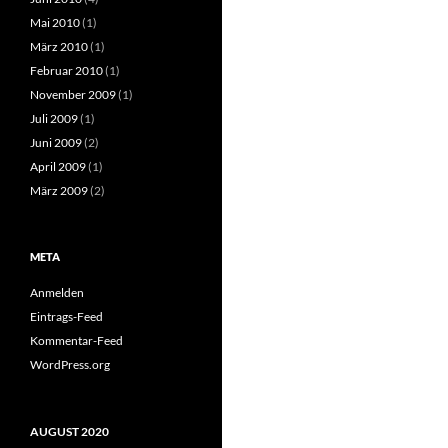
Mai 2010
(1)
März 2010
(1)
Februar 2010
(1)
November 2009
(1)
Juli 2009
(1)
Juni 2009
(2)
April 2009
(1)
März 2009
(2)
META
Anmelden
Eintrags-Feed
Kommentar-Feed
WordPress.org
AUGUST 2020