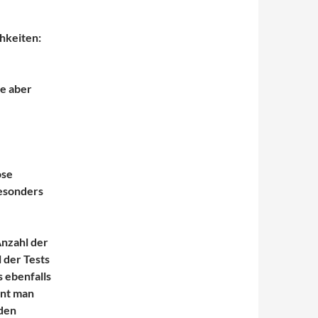
chkeiten:
te aber
ose
besonders
Anzahl der
 der Tests
s ebenfalls
nnt man
 den