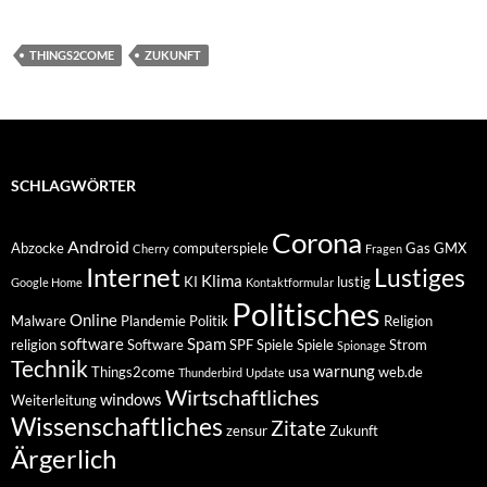
THINGS2COME
ZUKUNFT
SCHLAGWÖRTER
Corona
Android
Abzocke
computerspiele
Gas
GMX
Cherry
Fragen
Internet
Lustiges
Klima
KI
lustig
Google Home
Kontaktformular
Politisches
Online
Malware
Plandemie
Politik
Religion
software
Spam
religion
Software
SPF
Spiele
Spiele
Strom
Spionage
Technik
warnung
Things2come
usa
web.de
Thunderbird
Update
Wirtschaftliches
windows
Weiterleitung
Wissenschaftliches
Zitate
zensur
Zukunft
Ärgerlich