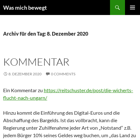
Zum
Suchen
Was mich bewegt
Inhalt
PRIMÄR
springen
MENÜ
Archiv für den Tag: 8. Dezember 2020
KOMMENTAR
8. DEZEMBER 2020
0 COMMENTS
Ein Kommentar zu
https://reitschuster.de/post/die-wicherts-
flucht-nach-ungarn/
Hinzu kommt die Einführung des Digital-Euros und die
Abschaffung des Bargelds. Ist das vollbracht, kann die
Regierung unter Zuhilfenahme jeder Art von „Notstand“ z.B.
jedem Bürger 10% seines Geldes weg buchen, um „das Land zu