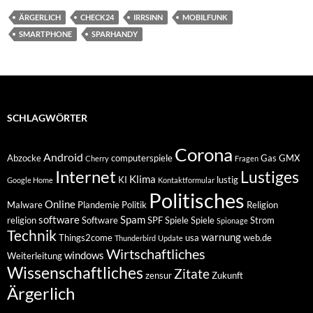
ÄRGERLICH
CHECK24
IRRSINN
MOBILFUNK
SMARTPHONE
SPARHANDY
SCHLAGWÖRTER
Corona
Android
Abzocke
computerspiele
Gas
GMX
Cherry
Fragen
Internet
Lustiges
Klima
KI
lustig
Google Home
Kontaktformular
Politisches
Online
Malware
Plandemie
Politik
Religion
software
Spam
religion
Software
SPF
Spiele
Spiele
Strom
Spionage
Technik
warnung
Things2come
usa
web.de
Thunderbird
Update
Wirtschaftliches
windows
Weiterleitung
Wissenschaftliches
Zitate
zensur
Zukunft
Ärgerlich