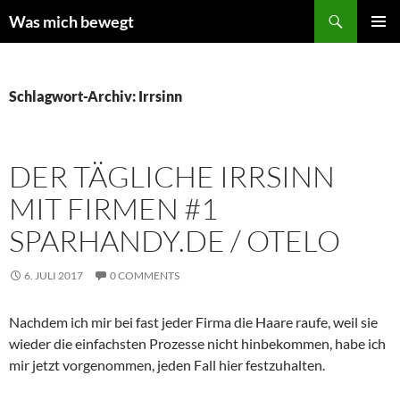
Zum
Suchen
Was mich bewegt
Inhalt
PRIMÄR
springen
MENÜ
Schlagwort-Archiv: Irrsinn
DER TÄGLICHE IRRSINN
MIT FIRMEN #1
SPARHANDY.DE / OTELO
6. JULI 2017
0 COMMENTS
Nachdem ich mir bei fast jeder Firma die Haare raufe, weil sie
wieder die einfachsten Prozesse nicht hinbekommen, habe ich
mir jetzt vorgenommen, jeden Fall hier festzuhalten.