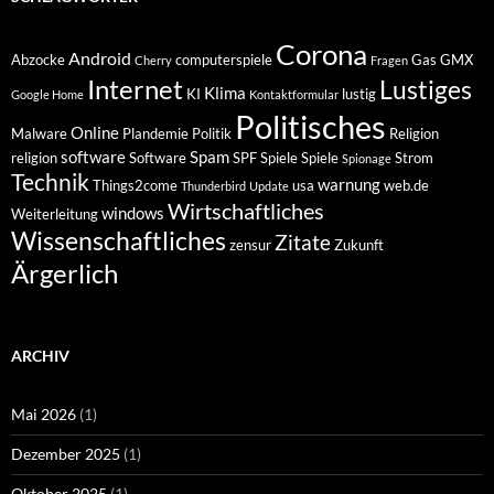
Corona
Android
Abzocke
computerspiele
Gas
GMX
Cherry
Fragen
Internet
Lustiges
Klima
KI
lustig
Google Home
Kontaktformular
Politisches
Online
Malware
Plandemie
Politik
Religion
software
Spam
religion
Software
SPF
Spiele
Spiele
Strom
Spionage
Technik
warnung
Things2come
usa
web.de
Thunderbird
Update
Wirtschaftliches
windows
Weiterleitung
Wissenschaftliches
Zitate
zensur
Zukunft
Ärgerlich
ARCHIV
Mai 2026
(1)
Dezember 2025
(1)
Oktober 2025
(1)