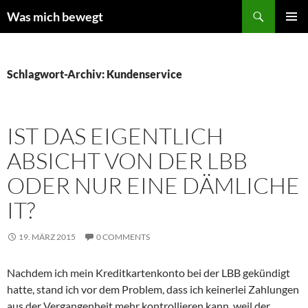
Zum
Suchen
Was mich bewegt
Inhalt
PRIMÄR
springen
MENÜ
Schlagwort-Archiv: Kundenservice
IST DAS EIGENTLICH
ABSICHT VON DER LBB
ODER NUR EINE DÄMLICHE
IT?
19. MÄRZ 2015
0 COMMENTS
Nachdem ich mein Kreditkartenkonto bei der LBB gekündigt
hatte, stand ich vor dem Problem, dass ich keinerlei Zahlungen
aus der Vergangenheit mehr kontrollieren kann, weil der