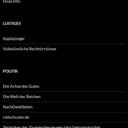
Hoax Info
LUSTIGES
Applejünger
Volkstümliche Rechtsirrtümer
POLITIK
Die Achse des Guten
Die Welt der Reichen
NachDenkSeiten
reitschuster.de
Techniken der Zwangsüberzeugen (aka Gehirnwärsche)