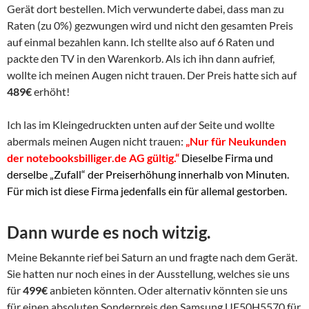
Gerät dort bestellen. Mich verwunderte dabei, dass man zu
Raten (zu 0%) gezwungen wird und nicht den gesamten Preis
auf einmal bezahlen kann. Ich stellte also auf 6 Raten und
packte den TV in den Warenkorb. Als ich ihn dann aufrief,
wollte ich meinen Augen nicht trauen. Der Preis hatte sich auf
489€
erhöht!
Ich las im Kleingedruckten unten auf der Seite und wollte
abermals meinen Augen nicht trauen:
„Nur für Neukunden
der notebooksbilliger.de AG gültig.“
Dieselbe Firma und
derselbe „Zufall“ der Preiserhöhung innerhalb von Minuten.
Für mich ist diese Firma jedenfalls ein für allemal gestorben.
Dann wurde es noch witzig.
Meine Bekannte rief bei Saturn an und fragte nach dem Gerät.
Sie hatten nur noch eines in der Ausstellung, welches sie uns
für
499€
anbieten könnten. Oder alternativ könnten sie uns
für einen absoluten Sonderpreis den Samsung UE50H5570 für