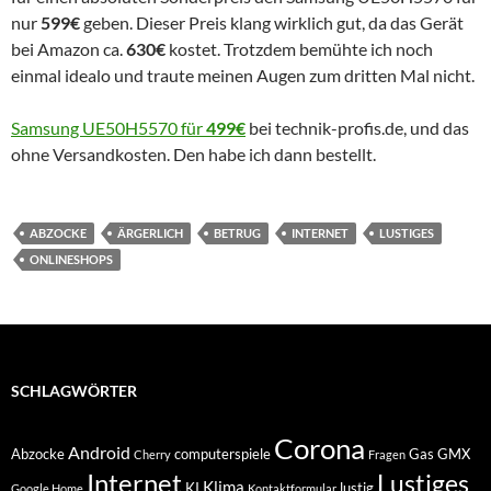
nur
599€
geben. Dieser Preis klang wirklich gut, da das Gerät
bei Amazon ca.
630€
kostet. Trotzdem bemühte ich noch
einmal idealo und traute meinen Augen zum dritten Mal nicht.
Samsung UE50H5570 für
499€
bei technik-profis.de, und das
ohne Versandkosten. Den habe ich dann bestellt.
ABZOCKE
ÄRGERLICH
BETRUG
INTERNET
LUSTIGES
ONLINESHOPS
SCHLAGWÖRTER
Corona
Android
Abzocke
computerspiele
Gas
GMX
Cherry
Fragen
Internet
Lustiges
Klima
KI
lustig
Google Home
Kontaktformular