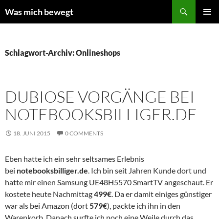
Zum
Suchen
Was mich bewegt
Inhalt
PRIMÄR
springen
MENÜ
Schlagwort-Archiv: Onlineshops
DUBIOSE VORGÄNGE BEI
NOTEBOOKSBILLIGER.DE
18. JUNI 2015
0 COMMENTS
Eben hatte ich ein sehr seltsames Erlebnis
bei
notebooksbilliger.de
. Ich bin seit Jahren Kunde dort und
hatte mir einen Samsung UE48H5570 SmartTV angeschaut. Er
kostete heute Nachmittag
499€
. Da er damit einiges günstiger
war als bei Amazon (dort
579€
), packte ich ihn in den
Warenkorb. Danach surfte ich noch eine Weile durch das