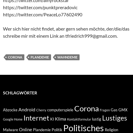
https://twitter.com/ainyrockstar
https://twitter.com/punktpreradovic
https://twitter.com/PeaceLo77602490
Wer sich hier nicht findet, aber gern sehen möchte, der/die/das
schreibe mir mit einem Link an tfriedrich999@gmail.com.
CORONA
PLANDEMIE
WAHNDEMIE
SCHLAGWÖRTER
Corona
Android
Abzocke
computerspiele
Gas
GMX
Cherry
Fragen
Internet
Lustiges
Klima
KI
lustig
Google Home
Kontaktformular
Politisches
Online
Malware
Plandemie
Politik
Religion