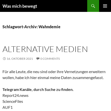
Zum
Suchen
Was mich bewegt
Inhalt
PRIMÄR
springen
MENÜ
Schlagwort-Archiv: Wahndemie
ALTERNATIVE MEDIEN
16. OKTOBER 2021
0 COMMENTS
Für alle Leute, die neu sind oder ihre Vernetzungen erweitern
wollen, habe ich hier einmal meine Daten zusammengefasst.
Telegram Kanäle, durch Suche zu finden.
Report24.news
ScienceFiles
AUF1