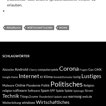
erlauben.
ÄRGERLICH
WIRTSCHAFTLICHES
WOKE
SCHLAGWÖRTER
Corona
Android
Abzocke
computerspiele
Gas
GMX
Cherry
Fragen
Internet
Lustiges
Klima
KI
lustig
Google Home
Kontaktformular
Politisches
Online
Malware
Plandemie
Politik
Religion
software
Spam
religion
Software
SPF
Spiele
Spiele
Strom
Spionage
Technik
warnung
Things2come
usa
web.de
Thunderbird
Update
Wirtschaftliches
windows
Weiterleitung