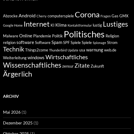
Corona
Android
Abzocke
computerspiele
Gas
GMX
Cherry
Fragen
Internet
Lustiges
Klima
KI
lustig
Google Home
Kontaktformular
Politisches
Online
Malware
Plandemie
Politik
Religion
software
Spam
religion
Software
SPF
Spiele
Spiele
Strom
Spionage
Technik
warnung
Things2come
usa
web.de
Thunderbird
Update
Wirtschaftliches
windows
Weiterleitung
Wissenschaftliches
Zitate
zensur
Zukunft
Ärgerlich
ARCHIV
Mai 2026
(1)
Dezember 2025
(1)
Oktober 2025
(1)