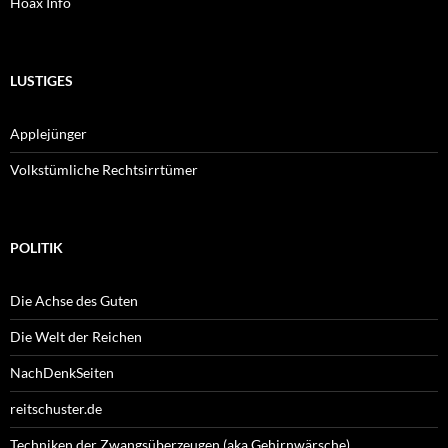
Hoax Info
LUSTIGES
Applejünger
Volkstümliche Rechtsirrtümer
POLITIK
Die Achse des Guten
Die Welt der Reichen
NachDenkSeiten
reitschuster.de
Techniken der Zwangsüberzeugen (aka Gehirnwärsche)