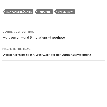
SCHWARZE LÖCHER
THEORIEN
UNIVERSUM
Beitragsnavigation
VORHERIGER BEITRAG
Multiversum- und Simulations-Hypothese
NÄCHSTER BEITRAG
Wieso herrscht so ein Wirrwarr bei den Zahlungssystemen?