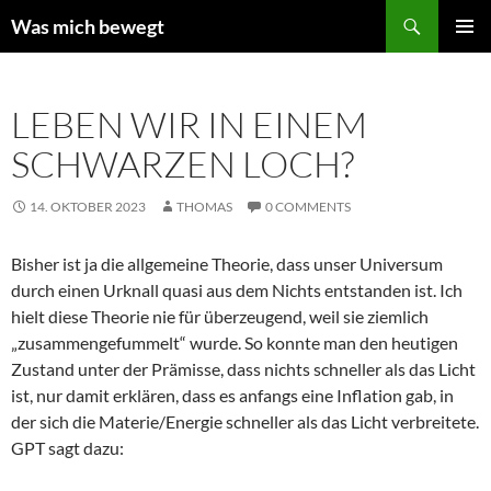
Zum
Suchen
Was mich bewegt
Inhalt
PRIMÄR
springen
MENÜ
LEBEN WIR IN EINEM
SCHWARZEN LOCH?
14. OKTOBER 2023
THOMAS
0 COMMENTS
Bisher ist ja die allgemeine Theorie, dass unser Universum
durch einen Urknall quasi aus dem Nichts entstanden ist. Ich
hielt diese Theorie nie für überzeugend, weil sie ziemlich
„zusammengefummelt“ wurde. So konnte man den heutigen
Zustand unter der Prämisse, dass nichts schneller als das Licht
ist, nur damit erklären, dass es anfangs eine Inflation gab, in
der sich die Materie/Energie schneller als das Licht verbreitete.
GPT sagt dazu: