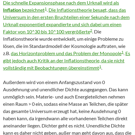
Die schnelle Expansionsphase nach dem Urknall wird als
1
Inflation
bezeichnet
.
Die Inflationstheorie besagt, dass das
Universum in den ersten Bruchteilen einer Sekunde nach dem
Urknall exponentiell expandierte und sich dabei um einen
2
Faktor von 10^30 bis 10^100 vergrößerte
. Die
Inflationstheorie wurde entwickelt, um einige Probleme zu
lösen, die im Standardmodell der Kosmologie auftraten, wie
1
z.B.
das Horizontproblem und das Problem der Monopole
.
Es
gibt jedoch auch Kritik an der Inflationstheorie, da sie nicht
1
vollständig mit Beobachtungen übereinstimmt
.
Außerdem wird von einem Anfangszustand von 0
Ausdehnung und unendlicher Dichte ausgegangen. Das kann
unmöglich sein. Materie- und auch Energieteilchen nehmen
einen Raum > 0 ein, sodass eine Masse an Teilchen, die später
das gesamte Universum erzeugt hat, keine Ausdehnung 0
haben kann, da irgendwann alle vorhandenen Teilchen direkt
aneinander liegen. Dichter geht es nicht. Unendliche Dichte
kann es daher nicht geben, außer man geht davon aus, dass die